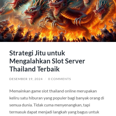
Strategi Jitu untuk
Mengalahkan Slot Server
Thailand Terbaik
DESEMBER 19, 2024
/
0 COMMENTS
Memainkan game slot thailand online merupakan
keliru satu hiburan yang populer bagi banyak orang di
semua dunia. Tidak cuma menyenangkan, tapi
termasuk dapat menjadi langkah yang bagus untuk