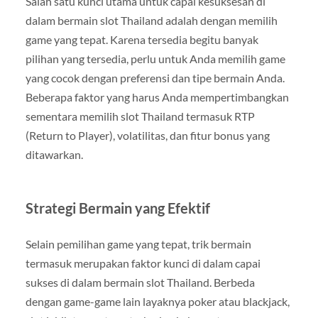
Salah satu kunci utama untuk capai kesuksesan di
dalam bermain slot Thailand adalah dengan memilih
game yang tepat. Karena tersedia begitu banyak
pilihan yang tersedia, perlu untuk Anda memilih game
yang cocok dengan preferensi dan tipe bermain Anda.
Beberapa faktor yang harus Anda mempertimbangkan
sementara memilih slot Thailand termasuk RTP
(Return to Player), volatilitas, dan fitur bonus yang
ditawarkan.
Strategi Bermain yang Efektif
Selain pemilihan game yang tepat, trik bermain
termasuk merupakan faktor kunci di dalam capai
sukses di dalam bermain slot Thailand. Berbeda
dengan game-game lain layaknya poker atau blackjack,