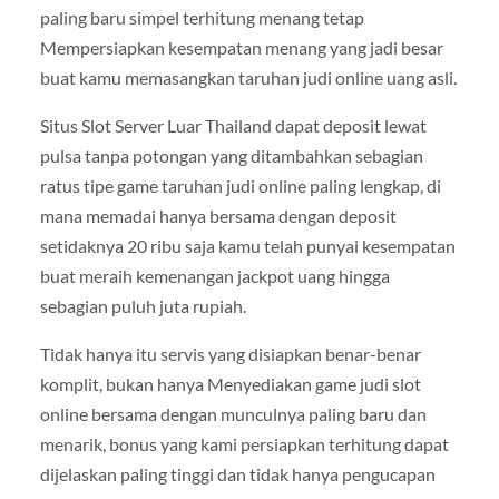
paling baru simpel terhitung menang tetap
Mempersiapkan kesempatan menang yang jadi besar
buat kamu memasangkan taruhan judi online uang asli.
Situs Slot Server Luar Thailand dapat deposit lewat
pulsa tanpa potongan yang ditambahkan sebagian
ratus tipe game taruhan judi online paling lengkap, di
mana memadai hanya bersama dengan deposit
setidaknya 20 ribu saja kamu telah punyai kesempatan
buat meraih kemenangan jackpot uang hingga
sebagian puluh juta rupiah.
Tidak hanya itu servis yang disiapkan benar-benar
komplit, bukan hanya Menyediakan game judi slot
online bersama dengan munculnya paling baru dan
menarik, bonus yang kami persiapkan terhitung dapat
dijelaskan paling tinggi dan tidak hanya pengucapan