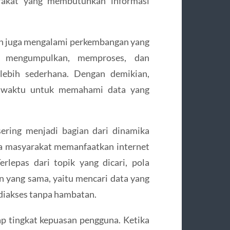
rakat yang membutuhkan informasi
rn juga mengalami perkembangan yang
u mengumpulkan, memproses, dan
lebih sederhana. Dengan demikian,
k waktu untuk memahami data yang
ering menjadi bagian dari dinamika
a masyarakat memanfaatkan internet
rlepas dari topik yang dicari, pola
 yang sama, yaitu mencari data yang
diakses tanpa hambatan.
p tingkat kepuasan pengguna. Ketika