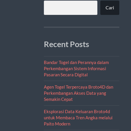
Cari
Recent Posts
Bandar Togel dan Perannya dalam
Perkembangan Sistem Informasi
Pasaran Secara Digital
Agen Togel Terpercaya Broto4D dan
Perkembangan Akses Data yang
Semakin Cepat
Eksplorasi Data Keluaran Broto4d
untuk Membaca Tren Angka melalui
Paito Modern