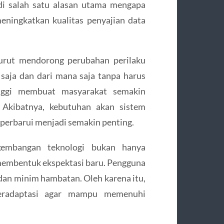
adi salah satu alasan utama mengapa
eningkatkan kualitas penyajian data
turut mendorong perubahan perilaku
 saja dan dari mana saja tanpa harus
nggi membuat masyarakat semakin
. Akibatnya, kebutuhan akan sistem
diperbarui menjadi semakin penting.
embangan teknologi bukan hanya
a membentuk ekspektasi baru. Pengguna
dan minim hambatan. Oleh karena itu,
 beradaptasi agar mampu memenuhi