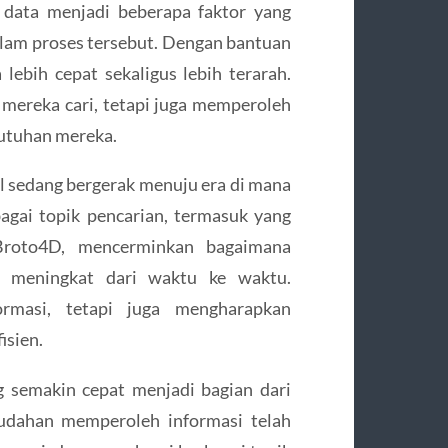
s data menjadi beberapa faktor yang
lam proses tersebut. Dengan bantuan
a lebih cepat sekaligus lebih terarah.
mereka cari, tetapi juga memperoleh
utuhan mereka.
l sedang bergerak menuju era di mana
agai topik pencarian, termasuk yang
Broto4D, mencerminkan bagaimana
s meningkat dari waktu ke waktu.
ormasi, tetapi juga mengharapkan
isien.
 semakin cepat menjadi bagian dari
mudahan memperoleh informasi telah