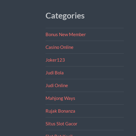
Categories
Bonus New Member
Casino Online
Joker123
Judi Bola
Judi Online
Mahjong Ways
Rujak Bonanza
Situs Slot Gacor