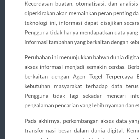
Kecerdasan buatan, otomatisasi, dan analisi
diperkirakan akan memainkan peran penting da
teknologi ini, informasi dapat disajikan secar
Pengguna tidak hanya mendapatkan data yang 
informasi tambahan yang berkaitan dengan keb
Perubahan ini menunjukkan bahwa dunia digita
akses informasi menjadi semakin cerdas. Berb
berkaitan dengan Agen Togel Terpercaya 
kebutuhan masyarakat terhadap data teru
Pengguna tidak lagi sekadar mencari inf
pengalaman pencarian yang lebih nyaman dan ef
Pada akhirnya, perkembangan akses data yang
transformasi besar dalam dunia digital. Ke