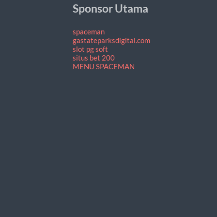
Sponsor Utama
spaceman
gastateparksdigital.com
slot pg soft
situs bet 200
MENU SPACEMAN