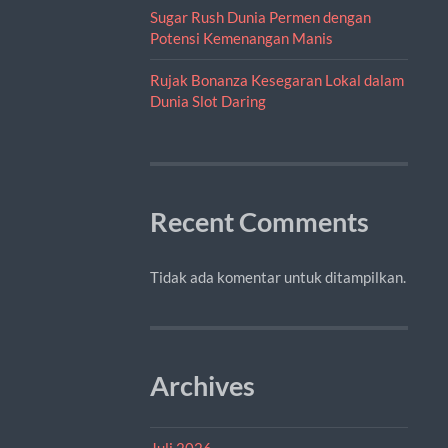
Sugar Rush Dunia Permen dengan
Potensi Kemenangan Manis
Rujak Bonanza Kesegaran Lokal dalam
Dunia Slot Daring
Recent Comments
Tidak ada komentar untuk ditampilkan.
Archives
Juli 2026