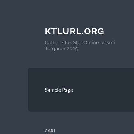
KTLURL.ORG
Daftar Situs Slot Online Resmi
Tergacor 2025
Sample Page
CARI