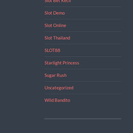
Slot Bet Kecil
Slot Demo
Slot Online
Slot Thailand
SLOT88
Starlight Princess
Sugar Rush
Uncategorized
Wild Bandito