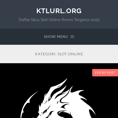
KTLURL.ORG
Daftar Situs Slot Online Resmi Tergacor 2025
SHOW MENU
KATEGORI:
SLOT ONLINE
STICKY POST