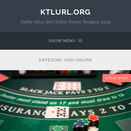
KTLURL.ORG
Daftar Situs Slot Online Resmi Tergacor 2025
SHOW MENU
KATEGORI:
JUDI ONLINE
STICKY POST