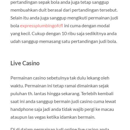
pertandingan sepak bola anda juga tetap sanggup
membuahkan duit berasal dari pertandingan tersebut.
Selain itu anda juga sanggup mengikuti permainan judi
bola
expressplumbingofcfl
ini cuma dengan modal
yang kecil. Cukup dengan 10 ribu saja sedikitnya anda
udah sanggup memasang satu pertandingan judi bola.
Live Casino
Permainan casino sebetulnya tak dulu lekang oleh
waktu. Permainan ini tetap ramai dimainkan sejak
puluhan th. lantas hingga sekarang. Terlebih kembali
saat ini anda sanggup bermain judi casino cuma lewat
handphone saja jadi anda tidak wajib pergi ke macau
ataupun las vegas ketika idamkan bermain.
Di di dalam permainan judi online live casino anda