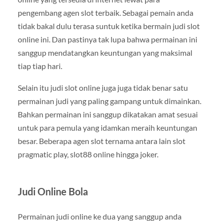
pengembang agen slot terbaik. Sebagai pemain anda
tidak bakal dulu terasa suntuk ketika bermain judi slot
online ini. Dan pastinya tak lupa bahwa permainan ini
sanggup mendatangkan keuntungan yang maksimal
tiap tiap hari.
Selain itu judi slot online juga juga tidak benar satu
permainan judi yang paling gampang untuk dimainkan.
Bahkan permainan ini sanggup dikatakan amat sesuai
untuk para pemula yang idamkan meraih keuntungan
besar. Beberapa agen slot ternama antara lain slot
pragmatic play, slot88 online hingga joker.
Judi Online Bola
Permainan judi online ke dua yang sanggup anda