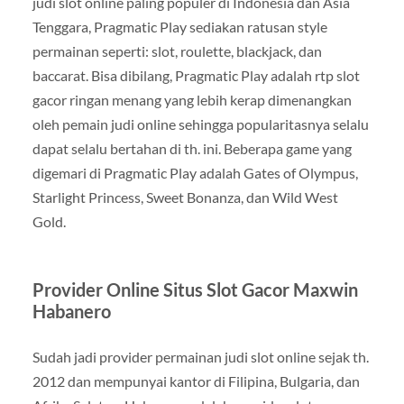
judi slot online paling populer di Indonesia dan Asia
Tenggara, Pragmatic Play sediakan ratusan style
permainan seperti: slot, roulette, blackjack, dan
baccarat. Bisa dibilang, Pragmatic Play adalah rtp slot
gacor ringan menang yang lebih kerap dimenangkan
oleh pemain judi online sehingga popularitasnya selalu
dapat selalu bertahan di th. ini. Beberapa game yang
digemari di Pragmatic Play adalah Gates of Olympus,
Starlight Princess, Sweet Bonanza, dan Wild West
Gold.
Provider Online Situs Slot Gacor Maxwin
Habanero
Sudah jadi provider permainan judi slot online sejak th.
2012 dan mempunyai kantor di Filipina, Bulgaria, dan