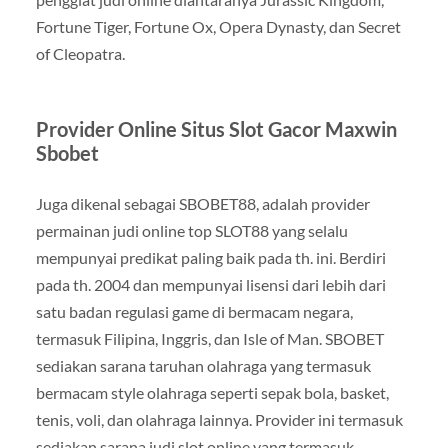
Fortune Tiger, Fortune Ox, Opera Dynasty, dan Secret
of Cleopatra.
Provider Online Situs Slot Gacor Maxwin
Sbobet
Juga dikenal sebagai SBOBET88, adalah provider
permainan judi online top SLOT88 yang selalu
mempunyai predikat paling baik pada th. ini. Berdiri
pada th. 2004 dan mempunyai lisensi dari lebih dari
satu badan regulasi game di bermacam negara,
termasuk Filipina, Inggris, dan Isle of Man. SBOBET
sediakan sarana taruhan olahraga yang termasuk
bermacam style olahraga seperti sepak bola, basket,
tenis, voli, dan olahraga lainnya. Provider ini termasuk
sediakan sarana judi slot online yang termasuk