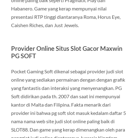
online paling baik seperti Pragmatic Play dan
Habanero. Game yang kerap mempunyai nilai
presentasi RTP tinggi diantaranya Roma, Horus Eye,
Caishen Riches, dan Just Jewels.
Provider Online Situs Slot Gacor Maxwin
PG SOFT
Pocket Gaming Soft dikenal sebagai provider judi slot
online yang sediakan permainan dengan dengan grafik
yang fantastis dan interaksi yang menyenangkan. PG
Soft didirikan pada th. 2007 dan saat ini mempunyai
kantor di Malta dan Filipina. Fakta menarik dari
provider ini bahwa pg soft slot masuk kedalam daftar 5
nama nama web site judi slot online paling baik di
SLOT88. Dan game yang kerap dimenangkan oleh para
penggiat judi online diantaranya Jurassic Kingdom,